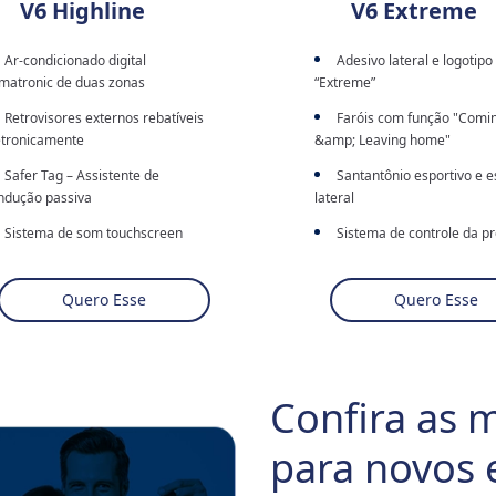
V6 Highline
V6 Extreme
Ar-condicionado digital
Adesivo lateral e logotipo
imatronic de duas zonas
“Extreme”
Retrovisores externos rebatíveis
Faróis com função "Comi
etronicamente
&amp; Leaving home"
Safer Tag – Assistente de
Santantônio esportivo e e
ndução passiva
lateral
Sistema de som touchscreen
Sistema de controle da p
omposition Touch II" com tela de
dos pneus
0", APP-Connect e Bluetooth
Sistema de som touchscr
Quero Esse
Quero Esse
Volante multifuncional esportivo
"Composition Touch II" com t
 couro com troca de marchas por
9,0", APP-Connect e Bluetoot
etas no volante
Rodas de liga leve aro 20"
Rodas de liga leve aro 19"
Confira as 
para novos 