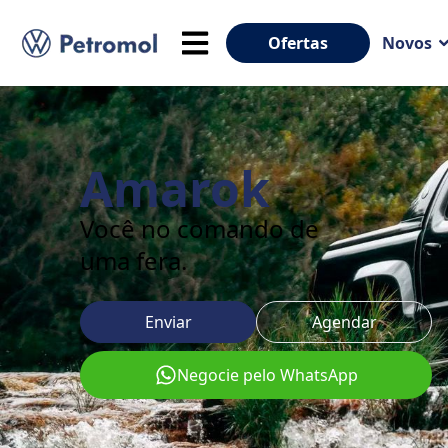
Ofertas
Novos
Amarok
Você no comando de
uma fera.
Enviar
Agendar
Negocie pelo WhatsApp