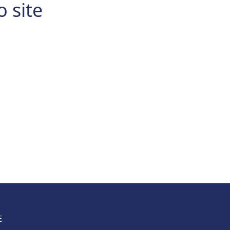
o site
E