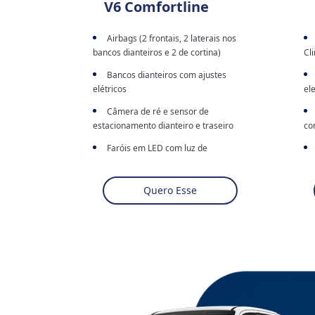
V6 Comfortline
Airbags (2 frontais, 2 laterais nos
bancos dianteiros e 2 de cortina)
Cl
Bancos dianteiros com ajustes
elétricos
el
Câmera de ré e sensor de
estacionamento dianteiro e traseiro
co
Faróis em LED com luz de
condução diurna em LED integrada
"C
9,
Sistema de som touchscreen
Quero Esse
"Composition Touch II" com tela de
9,0", APP-Connect e Bluetooth
em
al
Rodas de liga leve aro 17"