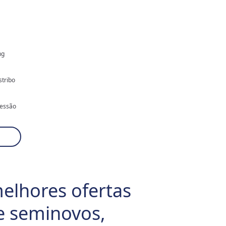
ng
stribo
ressão
een
ela de
h
melhores ofertas
e seminovos,